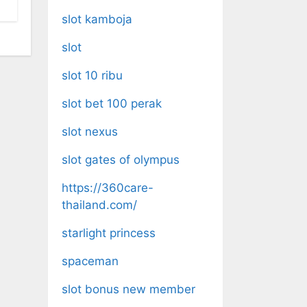
slot kamboja
slot
slot 10 ribu
slot bet 100 perak
slot nexus
slot gates of olympus
https://360care-
thailand.com/
starlight princess
spaceman
slot bonus new member