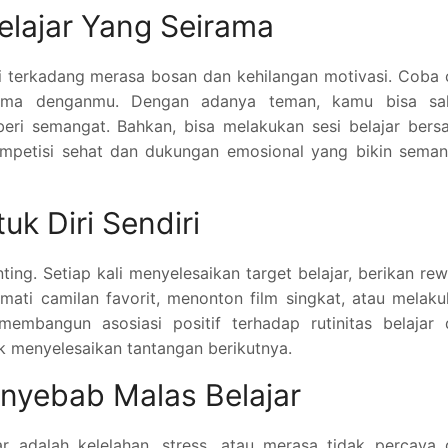
elajar Yang Seirama
api terkadang merasa bosan dan kehilangan motivasi. Coba 
sama denganmu. Dengan adanya teman, kamu bisa sal
eri semangat. Bahkan, bisa melakukan sesi belajar bers
kompetisi sehat dan dukungan emosional yang bikin sema
uk Diri Sendiri
ting. Setiap kali menyelesaikan target belajar, berikan re
ikmati camilan favorit, menonton film singkat, atau melak
embangun asosiasi positif terhadap rutinitas belajar 
menyelesaikan tantangan berikutnya.
enyebab Malas Belajar
 adalah kelelahan, stress, atau merasa tidak percaya d