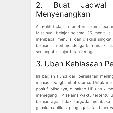
2. Buat Jadwal 
Menyenangkan
Alih-alih belajar monoton selama berja
Misalnya, belajar selama 25 menit lal
membaca, menulis, dan diskusi singka
belajar sambil mendengarkan musik inst
semangat belajar tetap terjaga.
3. Ubah Kebiasaan Pe
Ini bagian kunci dari perjalanan menin
menjadi penghambat utama. Untuk meng
positif. Misalnya, gunakan HP untuk me
memegang HP selama waktu tertentu. Bis
belajar agar tidak tergoda membuka 
gunakan aplikasi pengingat atau timer 