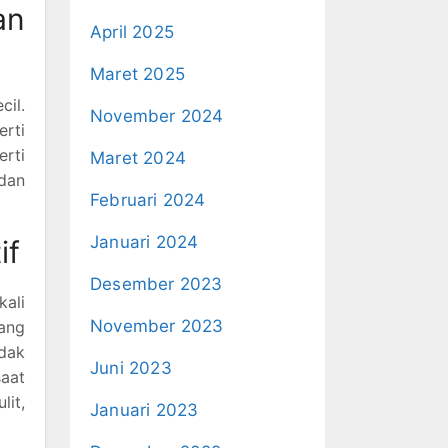
an
April 2025
Maret 2025
cil.
November 2024
erti
rti
Maret 2024
 dan
Februari 2024
Januari 2024
if
Desember 2023
kali
November 2023
ang
idak
Juni 2023
saat
it,
Januari 2023