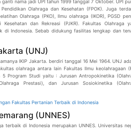
n ganti nama jadi UPI tahun 1999 tanggal 7 Oktober. UPI p
as Pendidikan Olahraga dan Kesehatan (FPOK). Juga terd
elatihan Olahraga (PKO), Ilmu olahraga (IKOR), PGSD pen
i Kesehatan dan Rekreasi (PJKR). Fakultas Olahraga y
ik di Indonesia. Sebab didukung fasilitas lengkap dan te
Jakarta (UNJ)
namanya IKIP Jakarta. berdiri tanggal 16 Mei 1964. UNJ ad
ltas olahraga antara lain Fakultas Ilmu keolahragaan (
 5 Program Studi yaitu : Jurusan Antropokinetika (Olah
Olahraga Prestasi), dan Jurusan Sosiokinetika (Olahr
ngan Fakultas Pertanian Terbaik di Indonesia
 Semarang (UNNES)
a terbaik di Indonesia merupakan UNNES. Universitas ne