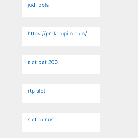
judi bola
https://prokompim.com/
slot bet 200
rtp slot
slot bonus