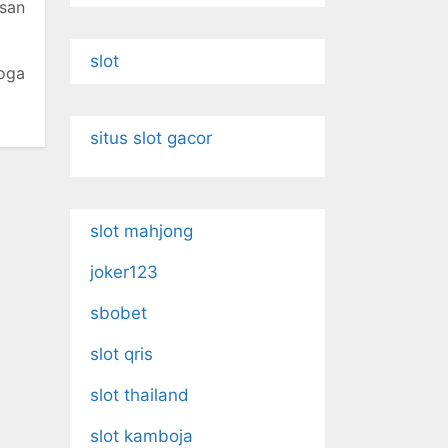
usan
slot
oga
situs slot gacor
slot mahjong
joker123
sbobet
slot qris
slot thailand
slot kamboja