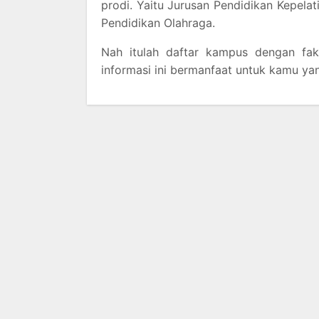
prodi. Yaitu Jurusan Pendidikan Kepela
Pendidikan Olahraga.
Nah itulah daftar kampus dengan fak
informasi ini bermanfaat untuk kamu ya