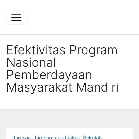
Skip
to
content
Efektivitas Program
Nasional
Pemberdayaan
Masyarakat Mandiri
Jurusan
,
Jurusan
,
pendidikan
,
Sekolah
,